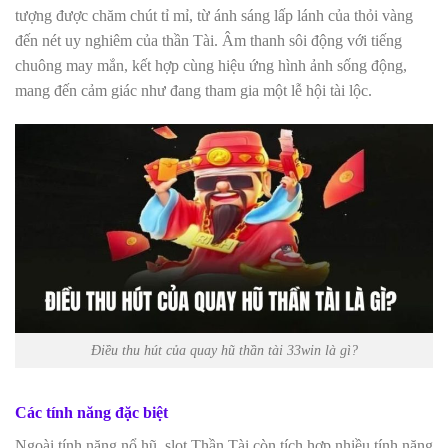
tượng được chăm chút tỉ mỉ, từ ánh sáng lấp lánh của thỏi vàng
đến nét uy nghiêm của thần Tài. Âm thanh sôi động với tiếng
chuông may mắn, kết hợp cùng hiệu ứng hình ảnh sống động,
mang đến cảm giác như đang tham gia một lễ hội tài lộc.
Điều thu hút của quay hũ thần tài 33win là gì?
Các tính năng đặc biệt
Ngoài tính năng nổ hũ, slot Thần Tài còn tích hợp nhiều tính năng