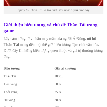
Quay hũ Thần Tài là trò chơi slot trực tuyến cực hay
Giới thiệu biểu tượng và chủ đề Thần Tài trong
game
Lấy cảm hứng từ vị thần may mắn của người Á Đông,
nổ hũ
Thần Tài
mang đến một thế giới biểu tượng đậm chất văn hóa.
Dưới đây là những biểu tượng quen thuộc và giá trị thưởng tương
ứng:
Biểu tượng
Giá trị thưởng
Thần Tài
1000x
Tiền vàng
500x
Thỏi vàng
250x
Hũ vàng
200x