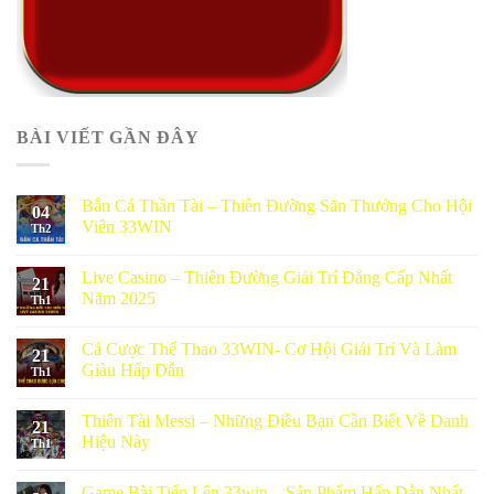
BÀI VIẾT GẦN ĐÂY
Bắn Cá Thần Tài – Thiên Đường Săn Thưởng Cho Hội
04
Viên 33WIN
Th2
Live Casino – Thiên Đường Giải Trí Đẳng Cấp Nhất
21
Năm 2025
Th1
Cá Cược Thể Thao 33WIN- Cơ Hội Giải Trí Và Làm
21
Giàu Hấp Dẫn
Th1
Thiên Tài Messi – Những Điều Bạn Cần Biết Về Danh
21
Hiệu Này
Th1
Game Bài Tiến Lên 33win – Sản Phẩm Hấp Dẫn Nhất