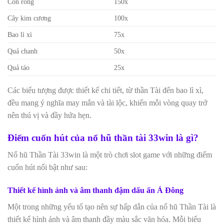
Con rồng
150x
Cây kim cương
100x
Bao lì xì
75x
Quả chanh
50x
Quả táo
25x
Các biểu tượng được thiết kế chi tiết, từ thần Tài đến bao lì xì,
đều mang ý nghĩa may mắn và tài lộc, khiến mỗi vòng quay trở
nên thú vị và đầy hứa hẹn.
Điểm cuốn hút của nổ hũ thần tài 33win là gì?
Nổ hũ Thần Tài 33win là một trò chơi slot game với những điểm
cuốn hút nổi bật như sau:
Thiết kế hình ảnh và âm thanh đậm dấu ấn Á Đông
Một trong những yếu tố tạo nên sự hấp dẫn của nổ hũ Thần Tài là
thiết kế hình ảnh và âm thanh đầy màu sắc văn hóa. Mỗi biểu