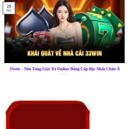
20
Th1
33win – Nền Tảng Giải Trí Online Đẳng Cấp Bậc Nhất Châu Á