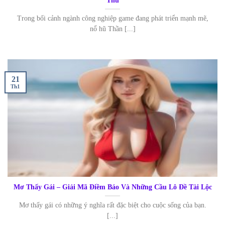
Thủ
Trong bối cảnh ngành công nghiệp game đang phát triển mạnh mẽ,
nổ hũ Thần [...]
21
Th1
Mơ Thấy Gái – Giải Mã Điềm Báo Và Những Cầu Lô Đề Tài Lộc
Mơ thấy gái có những ý nghĩa rất đặc biệt cho cuộc sống của bạn.
[...]