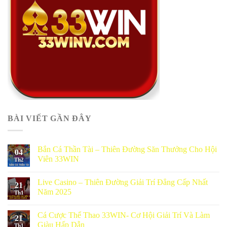
BÀI VIẾT GẦN ĐÂY
Bắn Cá Thần Tài – Thiên Đường Săn Thưởng Cho Hội
04
Viên 33WIN
Th2
Live Casino – Thiên Đường Giải Trí Đẳng Cấp Nhất
21
Năm 2025
Th1
Cá Cược Thể Thao 33WIN- Cơ Hội Giải Trí Và Làm
21
Giàu Hấp Dẫn
Th1