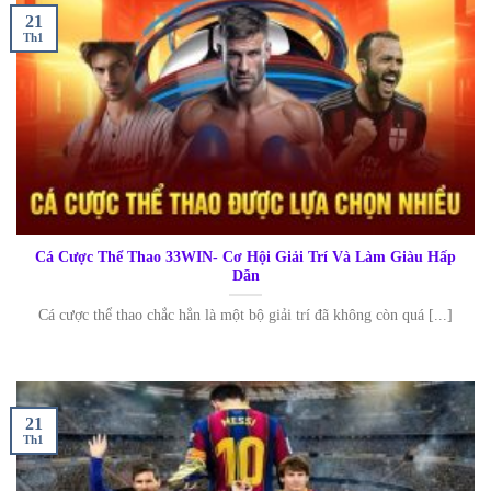
21
Th1
Cá Cược Thể Thao 33WIN- Cơ Hội Giải Trí Và Làm Giàu Hấp
Dẫn
Cá cược thể thao chắc hẳn là một bộ giải trí đã không còn quá [...]
21
Th1