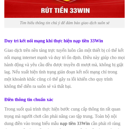
Tìm hiểu thông tin chú ý để đảm bảo giao dịch suôn sẻ
Duy trì kết nối mạng khi thực hiện nạp tiền 33Win
Giao dịch trên nền tảng trực tuyến luôn cần một thiết bị có thể kết
nối mạng internet mạnh và duy trì ổn định. Điều này giúp cho mọi
hành động và yêu cầu đều được truyền đi mượt mà, không bị giật
lag. Nếu xuất hiện tình trạng gián đoạn kết nối mạng chỉ trong
một khoảnh khắc cũng có thể gây ra lỗi khiến cho quy trình
không thể diễn ra suôn sẻ và thất bại.
Điền thông tin chuẩn xác
Trong suốt quá trình thực hiện bước cung cấp thông tin rất quan
trọng mà người chơi cần phải nâng cao tập trung. Toàn bộ nội
dung điền vào trong biểu mẫu
nạp tiền 33Win
cần phải rõ ràng