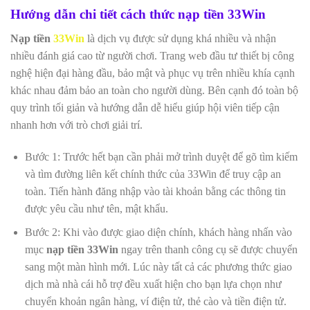
Hướng dẫn chi tiết cách thức nạp tiền 33Win
Nạp tiền
33Win
là dịch vụ được sử dụng khá nhiều và nhận
nhiều đánh giá cao từ người chơi. Trang web đầu tư thiết bị công
nghệ hiện đại hàng đầu, bảo mật và phục vụ trên nhiều khía cạnh
khác nhau đảm bảo an toàn cho người dùng. Bên cạnh đó toàn bộ
quy trình tối giản và hướng dẫn dễ hiểu giúp hội viên tiếp cận
nhanh hơn với trò chơi giải trí.
Bước 1: Trước hết bạn cần phải mở trình duyệt để gõ tìm kiếm
và tìm đường liên kết chính thức của 33Win để truy cập an
toàn. Tiến hành đăng nhập vào tài khoản bằng các thông tin
được yêu cầu như tên, mật khẩu.
Bước 2: Khi vào được giao diện chính, khách hàng nhấn vào
mục
nạp tiền 33Win
ngay trên thanh công cụ sẽ được chuyển
sang một màn hình mới. Lúc này tất cả các phương thức giao
dịch mà nhà cái hỗ trợ đều xuất hiện cho bạn lựa chọn như
chuyển khoản ngân hàng, ví điện tử, thẻ cào và tiền điện tử.