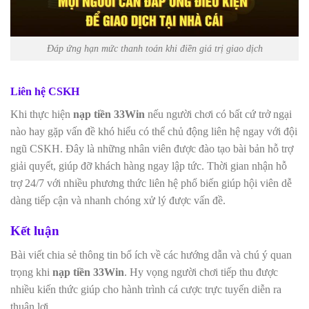
Đáp ứng hạn mức thanh toán khi điền giá trị giao dịch
Liên hệ CSKH
Khi thực hiện
nạp tiền 33Win
nếu người chơi có bất cứ trở ngại
nào hay gặp vấn đề khó hiểu có thể chủ động liên hệ ngay với đội
ngũ CSKH. Đây là những nhân viên được đào tạo bài bản hỗ trợ
giải quyết, giúp đỡ khách hàng ngay lập tức. Thời gian nhận hỗ
trợ 24/7 với nhiều phương thức liên hệ phổ biến giúp hội viên dễ
dàng tiếp cận và nhanh chóng xử lý được vấn đề.
Kết luận
Bài viết chia sẻ thông tin bổ ích về các hướng dẫn và chú ý quan
trọng khi
nạp tiền 33Win
. Hy vọng người chơi tiếp thu được
nhiều kiến thức giúp cho hành trình cá cược trực tuyến diễn ra
thuận lợi.