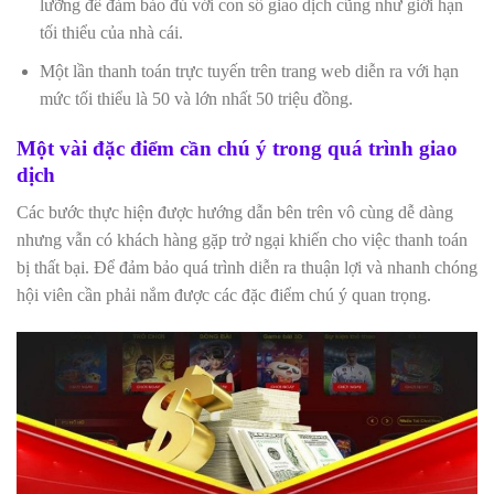
lưỡng để đảm bảo đủ với con số giao dịch cũng như giới hạn
tối thiểu của nhà cái.
Một lần thanh toán trực tuyến trên trang web diễn ra với hạn
mức tối thiểu là 50 và lớn nhất 50 triệu đồng.
Một vài đặc điểm cần chú ý trong quá trình giao
dịch
Các bước thực hiện được hướng dẫn bên trên vô cùng dễ dàng
nhưng vẫn có khách hàng gặp trở ngại khiến cho việc thanh toán
bị thất bại. Để đảm bảo quá trình diễn ra thuận lợi và nhanh chóng
hội viên cần phải nắm được các đặc điểm chú ý quan trọng.